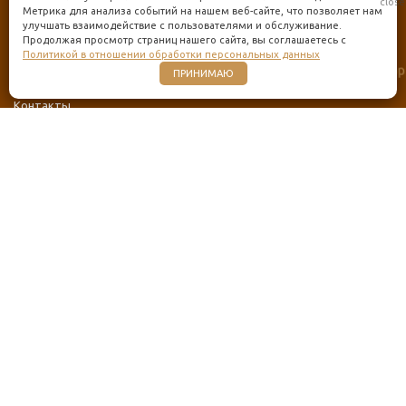
Каталог товаров
Метрика для анализа событий на нашем веб-сайте, что позволяет нам
улучшать взаимодействие с пользователями и обслуживание.
Оплата и доставка
Продолжая просмотр страниц нашего сайта, вы соглашаетесь с
Политикой в отношении обработки персональных данных
О нас
ПРИНИМАЮ
Отзывы
Контакты
КОНТАКТЫ
+7 (925) 347-95-52
info@kupi-doski.ru
Москва, Живарев пер. 8с3
ПОЛУЧИТЬ КОНСУЛЬТАЦИЮ