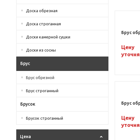
Доска обрезная
Доска строганная
Брус об
Доски камерной сушки
Цену
Доски из сосны
уточня
Брус
Брус обрезной
Брус строганный
Брус об
Брусок
Цену
Брусок строганный
уточня
Цена